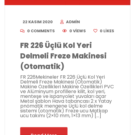
22 KASIM 2020
ADMIN
0 COMMENTS
0 VIEWS
0
LIKES
FR 226 Üçlü Kol Yeri
Delmeli Freze Makinesi
(Otomatik)
FR 226Mekineler FR 226 Üçlü Kol Yeri
Delmeli Freze Makinesi (Otomatik)
Makine Özellikleri Makine Özellikleri PVC
ve Alüminyum profillere kilit, kol yeri,
menteşe ve ispanyolet yuvaları açar
Metal şablon Hava tabancası 2 x Yatay
pnömatik mengene Üçlü kol delme
sistemi (otomatik) Freze ucu Matkap
ucu takımı (2×10 mm, 1×13 mm) […]