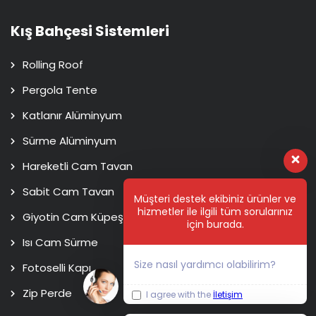
Kış Bahçesi Sistemleri
Rolling Roof
Pergola Tente
Katlanır Alüminyum
Sürme Alüminyum
Hareketli Cam Tavan
Sabit Cam Tavan
Müşteri destek ekibiniz ürünler ve
hizmetler ile ilgili tüm sorularınız
Giyotin Cam Küpeşte
için burada.
Isı Cam Sürme
Size nasıl yardımcı olabilirim?
Fotoselli Kapı
Zip Perde
I agree with the
İletişim