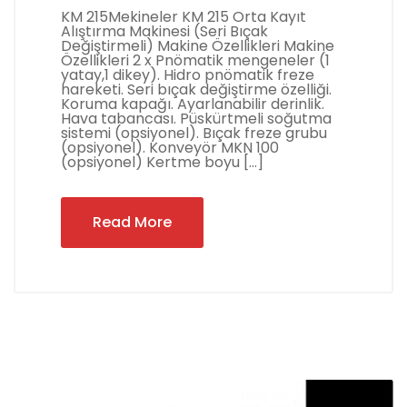
KM 215Mekineler KM 215 Orta Kayıt
Alıştırma Makinesi (Seri Bıçak
Değiştirmeli) Makine Özellikleri Makine
Özellikleri 2 x Pnömatik mengeneler (1
yatay,1 dikey). Hidro pnömatik freze
hareketi. Seri bıçak değiştirme özelliği.
Koruma kapağı. Ayarlanabilir derinlik.
Hava tabancası. Püskürtmeli soğutma
sistemi (opsiyonel). Bıçak freze grubu
(opsiyonel). Konveyör MKN 100
(opsiyonel) Kertme boyu […]
Read More