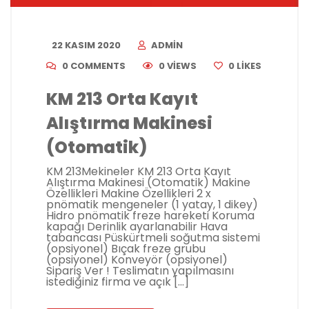
22 KASIM 2020
ADMIN
0 COMMENTS
0 VIEWS
0
LIKES
KM 213 Orta Kayıt
Alıştırma Makinesi
(Otomatik)
KM 213Mekineler KM 213 Orta Kayıt
Alıştırma Makinesi (Otomatik) Makine
Özellikleri Makine Özellikleri 2 x
pnömatik mengeneler (1 yatay, 1 dikey)
Hidro pnömatik freze hareketi Koruma
kapağı Derinlik ayarlanabilir Hava
tabancası Püskürtmeli soğutma sistemi
(opsiyonel) Bıçak freze grubu
(opsiyonel) Konveyör (opsiyonel)
Sipariş Ver ! Teslimatın yapılmasını
istediğiniz firma ve açık […]