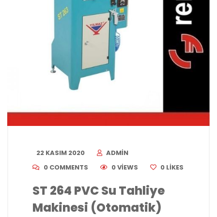
22 KASIM 2020
ADMIN
0 COMMENTS
0 VIEWS
0
LIKES
ST 264 PVC Su Tahliye
Makinesi (Otomatik)