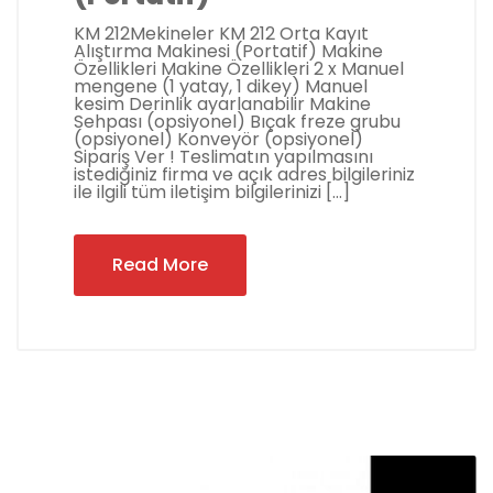
KM 212Mekineler KM 212 Orta Kayıt
Alıştırma Makinesi (Portatif) Makine
Özellikleri Makine Özellikleri 2 x Manuel
mengene (1 yatay, 1 dikey) Manuel
kesim Derinlik ayarlanabilir Makine
Sehpası (opsiyonel) Bıçak freze grubu
(opsiyonel) Konveyör (opsiyonel)
Sipariş Ver ! Teslimatın yapılmasını
istediğiniz firma ve açık adres bilgileriniz
ile ilgili tüm iletişim bilgilerinizi […]
Read More