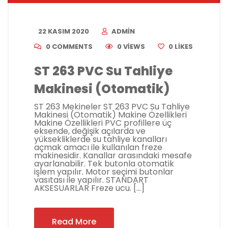
22 KASIM 2020
ADMIN
0 COMMENTS
0 VIEWS
0
LIKES
ST 263 PVC Su Tahliye
Makinesi (Otomatik)
ST 263 Mekineler ST 263 PVC Su Tahliye
Makinesi (Otomatik) Makine Özellikleri
Makine Özellikleri PVC profillere üç
eksende, değişik açılarda ve
yüksekliklerde su tahliye kanalları
açmak amacı ile kullanılan freze
makinesidir. Kanallar arasındaki mesafe
ayarlanabilir. Tek butonla otomatik
işlem yapılır. Motor seçimi butonlar
vasıtası ile yapılır. STANDART
AKSESUARLAR Freze ucu. […]
Read More