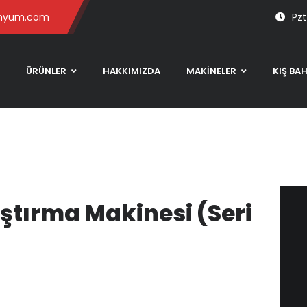
inyum.com
Pzt
ÜRÜNLER
HAKKIMIZDA
MAKİNELER
KIŞ BA
ıştırma Makinesi (Seri