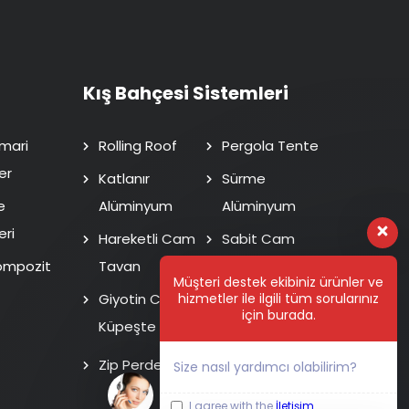
Kış Bahçesi Sistemleri
mari
Rolling Roof
Pergola Tente
er
Katlanır
Sürme
e
Alüminyum
Alüminyum
eri
Hareketli Cam
Sabit Cam
ompozit
Tavan
Tavan
Müşteri destek ekibiniz ürünler ve
hizmetler ile ilgili tüm sorularınız
Giyotin Cam
Isı Cam Sürme
için burada.
Küpeşte
Fotoselli Kapı
Zip Perde
Size nasıl yardımcı olabilirim?
I agree with the
İletişim