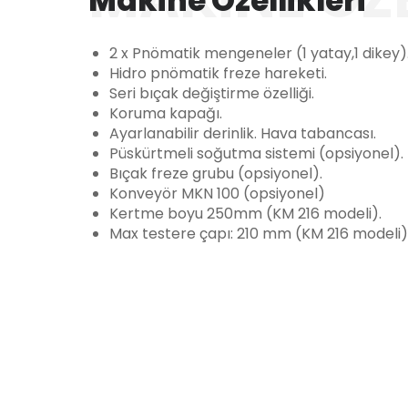
Makine Özellikleri
2 x Pnömatik mengeneler (1 yatay,1 dikey)
Hidro pnömatik freze hareketi.
Seri bıçak değiştirme özelliği.
Koruma kapağı.
Ayarlanabilir derinlik. Hava tabancası.
Püskürtmeli soğutma sistemi (opsiyonel).
Bıçak freze grubu (opsiyonel).
Konveyör MKN 100 (opsiyonel)
Kertme boyu 250mm (KM 216 modeli).
Max testere çapı: 210 mm (KM 216 modeli