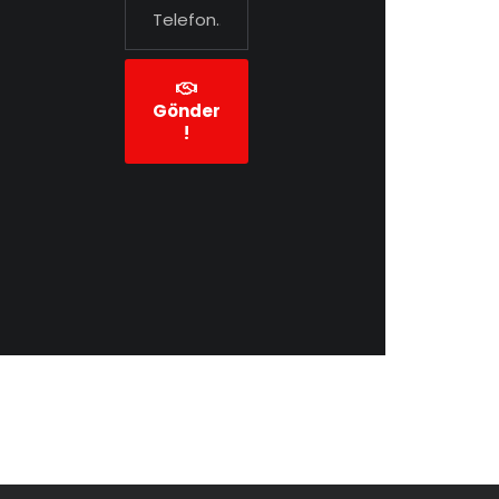
Gönder
!