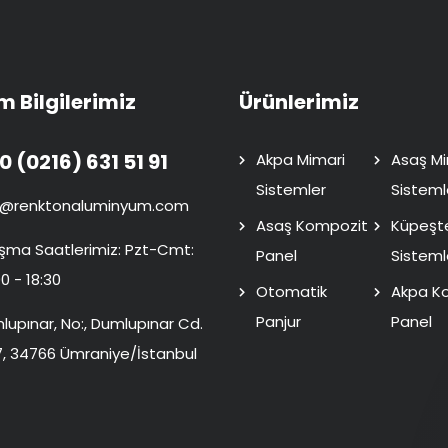
im Bilgilerimiz
Ürünlerimiz
0 (0216) 631 51 91
Akpa Mimari
Asaş Mi
Sistemler
Sisteml
o@renktonaluminyum.com
Asaş Kompozit
Küpeşt
ışma Saatlerimiz: Pzt-Cmt:
Panel
Sisteml
0 - 18:30
Otomatik
Akpa K
Panjur
Panel
lupınar, No:, Dumlupınar Cd.
7, 34766 Ümraniye/İstanbul