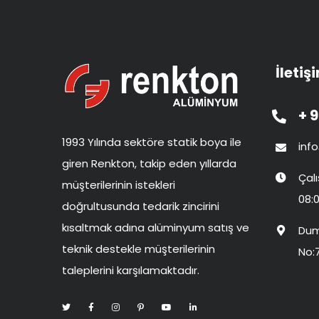
İletiş
+ 9
1993 Yılında sektöre statik boya ile
inf
giren Renkton, takip eden yıllarda
Çal
müşterilerinin istekleri
08:0
doğrultusunda tedarik zincirini
kısaltmak adına alüminyum satış ve
Dum
teknik destekle müşterilerinin
No:
taleplerini karşılamaktadır.