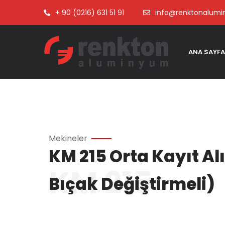
+ 90 (0216) 631 51 91
info@renktonalum
ANA SAYFA
Mekineler
KM 215 Orta Kayıt Al
KM 215
Bıçak Değiştirmeli)