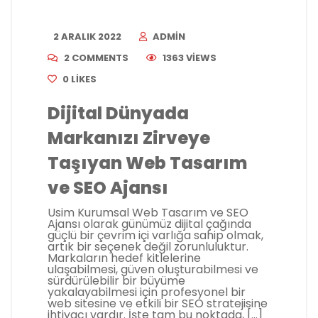
2 ARALIK 2022
ADMIN
2 COMMENTS
1363 VIEWS
0
LIKES
Dijital Dünyada
Markanızı Zirveye
Taşıyan Web Tasarım
ve SEO Ajansı
Usim Kurumsal Web Tasarım ve SEO
Ajansı olarak günümüz dijital çağında
güçlü bir çevrim içi varlığa sahip olmak,
artık bir seçenek değil zorunluluktur.
Markaların hedef kitlelerine
ulaşabilmesi, güven oluşturabilmesi ve
sürdürülebilir bir büyüme
yakalayabilmesi için profesyonel bir
web sitesine ve etkili bir SEO stratejisine
ihtiyacı vardır. İşte tam bu noktada, […]