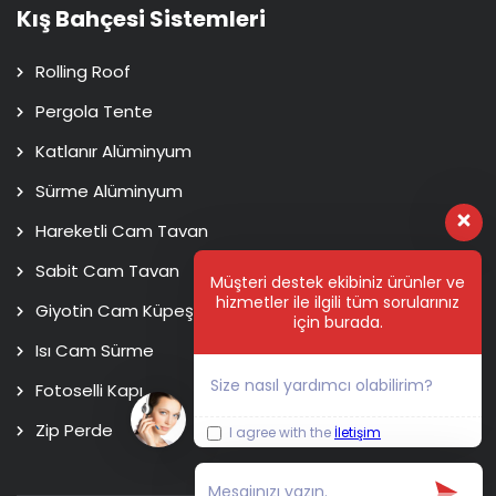
Kış Bahçesi Sistemleri
Rolling Roof
Pergola Tente
Katlanır Alüminyum
Sürme Alüminyum
Hareketli Cam Tavan
Sabit Cam Tavan
Müşteri destek ekibiniz ürünler ve
hizmetler ile ilgili tüm sorularınız
Giyotin Cam Küpeşte
için burada.
Isı Cam Sürme
Size nasıl yardımcı olabilirim?
Fotoselli Kapı
Zip Perde
I agree with the
İletişim