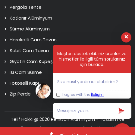
Pergola Tente
Katlanır Alüminyum
Sürme Alüminyum
Hareketli Cam Tavan
Sabit Cam Tavan
Müşteri destek ekibiniz ürünler ve
hizmetler ile ilgili tüm sorularınız
Giyotin Cam Küpeşte
için burada.
Isı Cam Sürme
Size nasıl yardımcı olabilirim?
Fotoselli Kapı
Zip Perde
I agree with the
İletişim
Telif Hakkı @ 2020 Renkton Alüminyum - Tasarım ve
Kodlama
Usim Digital Agency
Tüm hakları saklıdır.