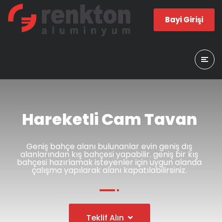
Bayi Girişi
Hareketli Cam Tavan
Geniş bahçe alanı bulunanlar evin geniş dış
alanlarından kış bahçesi yapabilir. geniş bir kış
bahçesi hazırlamak isteyenler için uygun alanda
çalışma yapılarak alanı kapatılabilirsiniz.
Teklif Alın