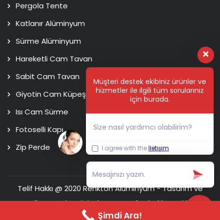
Pergola Tente
Katlanır Alüminyum
Sürme Alüminyum
Hareketli Cam Tavan
Sabit Cam Tavan
Müşteri destek ekibiniz ürünler ve
hizmetler ile ilgili tüm sorularınız
Giyotin Cam Küpeşte
için burada.
Isı Cam Sürme
Size nasıl yardımcı olabilirim?
Fotoselli Kapı
Zip Perde
I agree with the
İletişim
Telif Hakkı @ 2020 Renkton Alüminyum - Tasarım ve
Kodlama
Usim Digital Agency
Tüm hakları saklıdır.
Şimdi Ara!
Ana Sayfa
Hakkımızda
İletişim