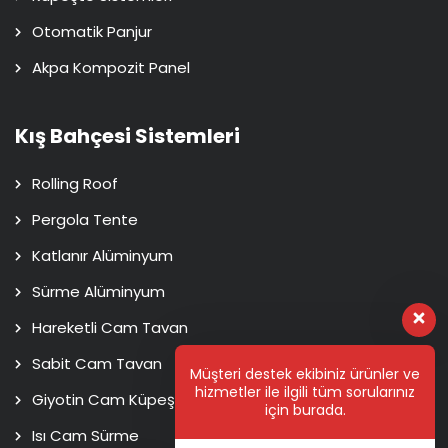
Otomatik Panjur
Akpa Kompozit Panel
Kış Bahçesi Sistemleri
Rolling Roof
Pergola Tente
Katlanır Alüminyum
Sürme Alüminyum
Hareketli Cam Tavan
Sabit Cam Tavan
Müşteri destek ekibiniz ürünler ve
hizmetler ile ilgili tüm sorularınız
Giyotin Cam Küpeşte
için burada.
Isı Cam Sürme