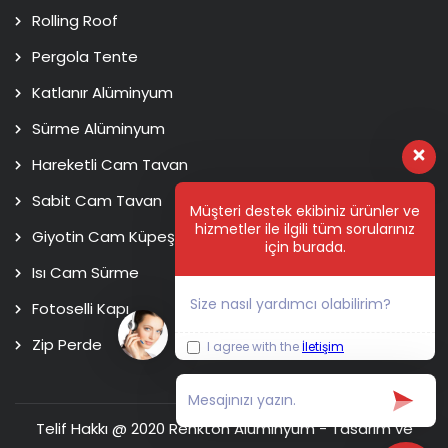
Rolling Roof
Pergola Tente
Katlanır Alüminyum
Sürme Alüminyum
Hareketli Cam Tavan
Sabit Cam Tavan
Müşteri destek ekibiniz ürünler ve
hizmetler ile ilgili tüm sorularınız
Giyotin Cam Küpeşte
için burada.
Isı Cam Sürme
Size nasıl yardımcı olabilirim?
Fotoselli Kapı
Zip Perde
I agree with the
İletişim
Telif Hakkı @ 2020 Renkton Alüminyum - Tasarım ve