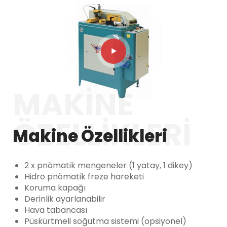
MAKINE
ÖZELLIKLERI
Makine Özellikleri
2 x pnömatik mengeneler (1 yatay, 1 dikey)
Hidro pnömatik freze hareketi
Koruma kapağı
Derinlik ayarlanabilir
Hava tabancası
Püskürtmeli soğutma sistemi (opsiyonel)