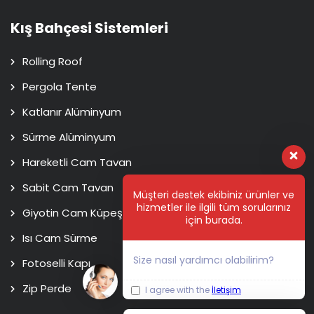
Kış Bahçesi Sistemleri
Rolling Roof
Pergola Tente
Katlanır Alüminyum
Sürme Alüminyum
Hareketli Cam Tavan
Sabit Cam Tavan
Müşteri destek ekibiniz ürünler ve
hizmetler ile ilgili tüm sorularınız
Giyotin Cam Küpeşte
için burada.
Isı Cam Sürme
Size nasıl yardımcı olabilirim?
Fotoselli Kapı
Zip Perde
I agree with the
İletişim