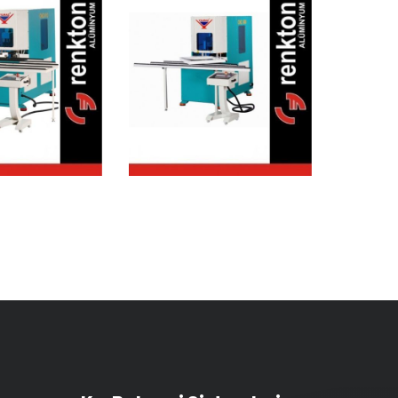
öşe
Köşe
mizle
Temizle
me
me
inesi
Makinesi
Servo
(2 Servo
orlu)
Motorlu)