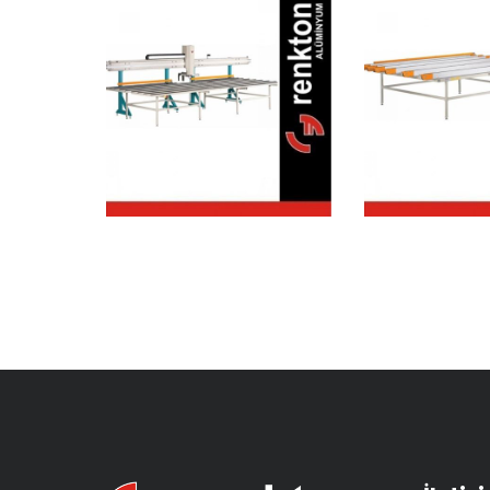
SA 260
SA 
Profil
Soğu
Çevirme
Ünit
Robotu