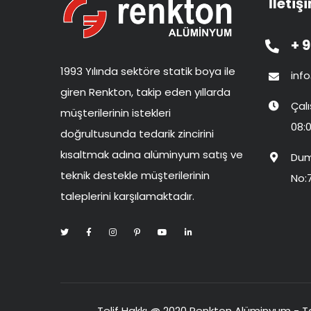
İletiş
+ 9
1993 Yılında sektöre statik boya ile
inf
giren Renkton, takip eden yıllarda
Çal
müşterilerinin istekleri
08:0
doğrultusunda tedarik zincirini
kısaltmak adına alüminyum satış ve
Dum
teknik destekle müşterilerinin
No:
taleplerini karşılamaktadır.
Telif Hakkı @ 2020 Renkton Alüminyum -