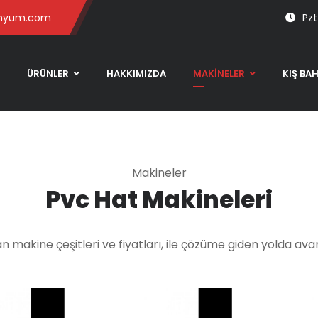
inyum.com
Pzt
ÜRÜNLER
HAKKIMIZDA
MAKİNELER
KIŞ BA
Makineler
Pvc Hat Makineleri
makine çeşitleri ve fiyatları, ile çözüme giden yolda avan
CN
DK 540