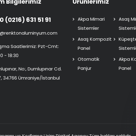
im Bilgilerimiz
Ürünlerimiz
0 (0216) 631 51 91
Akpa Mimari
Asaş Mi
Sistemler
Sisteml
o@renktonaluminyum.com
Asaş Kompozit
Küpeşt
ışma Saatlerimiz: Pzt-Cmt:
Panel
Sisteml
0 - 18:30
Otomatik
Akpa K
Panjur
Panel
lupınar, No:, Dumlupınar Cd.
7, 34766 Ümraniye/İstanbul
 Tasarım ve Kodlama
Usim Digital Agency
Tüm hakları saklıdır.