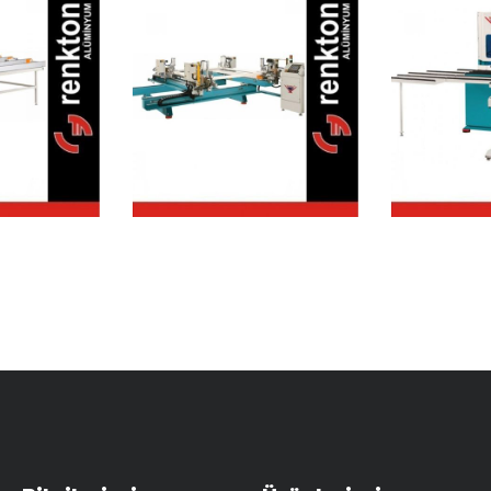
K
250
PVC Dört
Te
tma
Köşe
esi
Kaynak
Mak
Makinesi
(4 
Mot