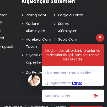
Kış Bahçesi Sistemleri
mari
Rolling Roof
Pergola Tente
er
Katlanır
Sürme
e
Alüminyum
Alüminyum
eri
Hareketli Cam
Sabit Cam
ompozit
Tavan
Tavan
Müşteri destek ekibiniz ürünler ve
hizmetler ile ilgili tüm sorularınız
Giyotin Cam
Isı Cam Sürme
için burada.
Küpeşte
Fotoselli Kapı
Zip Perde
Size nasıl yardımcı olabilirim?
I agree with the
İletişim
Ana Sayfa
Hakkımızda
İletişim