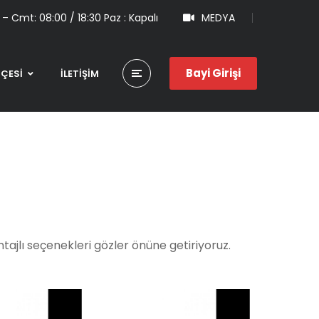
 – Cmt: 08:00 / 18:30 Paz : Kapalı
MEDYA
Bayi Girişi
HÇESİ
İLETİŞİM
tajlı seçenekleri gözler önüne getiriyoruz.
C 610
CNC 608
CNC
CNC