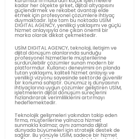
Kurumsal firmalardan küçük işletmelere
kadar her ölçekte şirket, dijital altyapısını
güçlendirmek ve rekabet avantajı elde
etmek için profesyonel çözümlere ihtiyaç
duymaktadır. İşte tam bu noktada USİM
DIGITAL AGENCY, yenilikçi yaklaşımı ve güçlü
hizmet anlayışıyla öne çıkan önemli bir
marka olarak dikkat çekmektedir.
USİM DIGITAL AGENCY, teknoloji, iletişim ve
dijital dönüşüm alanlarında sunduğu
profesyonel hizmetlerle müşterilerine
sürdürülebilir çözümler sunan modern bir
platformdur. Kullanıcı deneyimini ön planda
tutan yaklaşımı, kaliteli hizmet anlayışı ve
yenilikçi vizyonu sayesinde sektörde güvenilir
bir konuma sahiptir. Günümüz iş dünyasının
ihtiyaçlarına uygun çözümler geliştiren USİM,
işletmelerin dijital dönüşüm süreçlerini
hızlandırarak verimliliklerini artırmayı
hedeflemektedir.
Teknolojik gelişmeleri yakından takip eden
firma, müşterilerine yalnızca hizmet
sunmakla kalmaz; aynı zamanda dijital
dünyada büyümeleri için stratejik destek de
sağlar. Bu yönüyle USİM, sadece bir hizmet