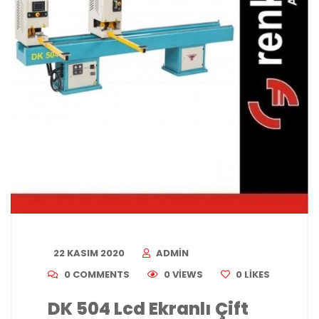
22 KASIM 2020
ADMIN
0 COMMENTS
0 VIEWS
0
LIKES
DK 504 Lcd Ekranlı Çift