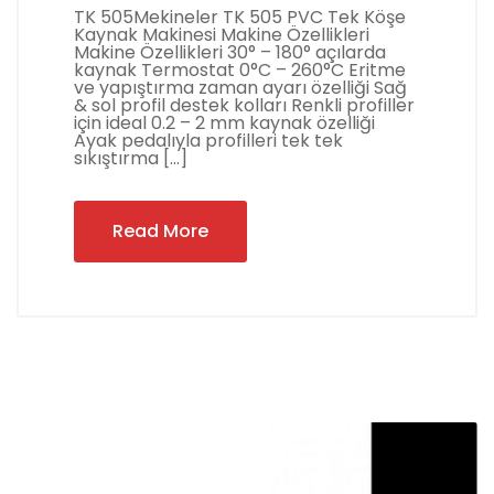
TK 505Mekineler TK 505 PVC Tek Köşe
Kaynak Makinesi Makine Özellikleri
Makine Özellikleri 30° – 180° açılarda
kaynak Termostat 0°C – 260°C Eritme
ve yapıştırma zaman ayarı özelliği Sağ
& sol profil destek kolları Renkli profiller
için ideal 0.2 – 2 mm kaynak özelliği
Ayak pedalıyla profilleri tek tek
sıkıştırma […]
Read More