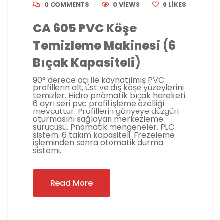
0 COMMENTS
0 VIEWS
0
LIKES
CA 605 PVC Köşe
Temizleme Makinesi (6
Bıçak Kapasiteli)
90° derece açı ile kaynatılmış PVC
profillerin alt, üst ve dış köşe yüzeylerini
temizler. Hidro pnömatik bıçak hareketi.
6 ayrı seri pvc profil işleme özelliği
mevcuttur. Profillerin gönyeye düzgün
oturmasını sağlayan merkezleme
sürücüsü. Pnömatik mengeneler. PLC
sistem, 6 takım kapasiteli. Frezeleme
işleminden sonra otomatik durma
sistemi.
Read More