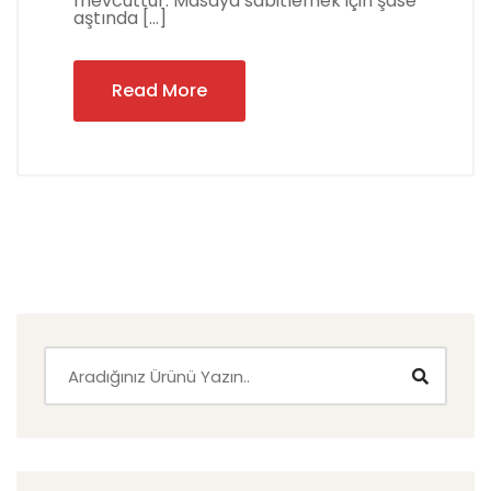
mevcuttur. Masaya sabitlemek için şase
aştında […]
Read More