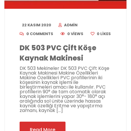
22 KASIM 2020
ADMIN
0 COMMENTS
0 VIEWS
0
LIKES
DK 503 PVC Çift Köşe
Kaynak Makinesi
DK 503 Mekineler DK 503 PVC Çift Köşe
Kaynak Makinesi Makine Özellikleri
Makine Özellikleri PVC profillerinin iki
köşesinin kaynak işlemi ile
birleştirmeleri amacı ile kullanılır. PVC
profillerin 90° de tam otomatik olarak
kaynak işlemlerini yapar 30°- 180° açı
aralığında sol ünite üzerinde hassas
kaynak özelliği Eritme ve yapıştırma
zamanı, kaynak […]
Read More