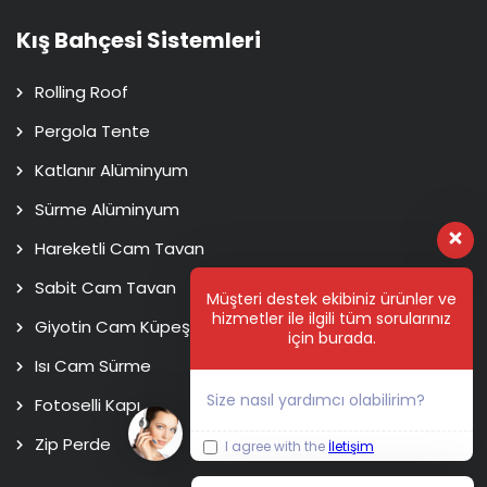
Kış Bahçesi Sistemleri
Rolling Roof
Pergola Tente
Katlanır Alüminyum
Sürme Alüminyum
Hareketli Cam Tavan
Sabit Cam Tavan
Müşteri destek ekibiniz ürünler ve
hizmetler ile ilgili tüm sorularınız
Giyotin Cam Küpeşte
için burada.
Isı Cam Sürme
Size nasıl yardımcı olabilirim?
Fotoselli Kapı
Zip Perde
I agree with the
İletişim