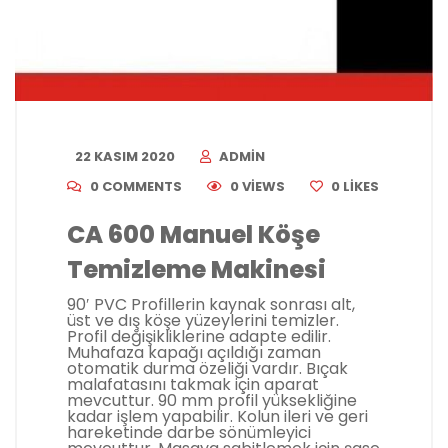
22 KASIM 2020
ADMIN
0 COMMENTS
0 VIEWS
0
LIKES
CA 600 Manuel Köşe
Temizleme Makinesi
90′ PVC Profillerin kaynak sonrası alt,
üst ve dış köşe yüzeylerini temizler.
Profil değişikliklerine adapte edilir.
Muhafaza kapağı açıldığı zaman
otomatik durma özeliği vardır. Bıçak
malafatasını takmak için aparat
mevcuttur. 90 mm profil yüksekliğine
kadar işlem yapabilir. Kolun ileri ve geri
hareketinde darbe sönümleyici