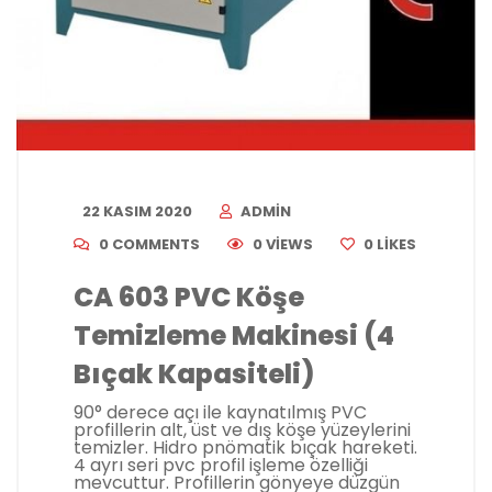
22 KASIM 2020
ADMIN
0 COMMENTS
0 VIEWS
0
LIKES
CA 603 PVC Köşe
Temizleme Makinesi (4
Bıçak Kapasiteli)
90° derece açı ile kaynatılmış PVC
profillerin alt, üst ve dış köşe yüzeylerini
temizler. Hidro pnömatik bıçak hareketi.
4 ayrı seri pvc profil işleme özelliği
mevcuttur. Profillerin gönyeye düzgün