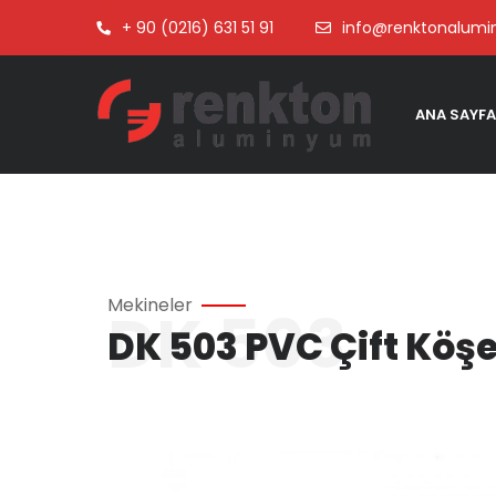
+ 90 (0216) 631 51 91
info@renktonalum
ANA SAYFA
Mekineler
DK 503
DK 503 PVC Çift Köş