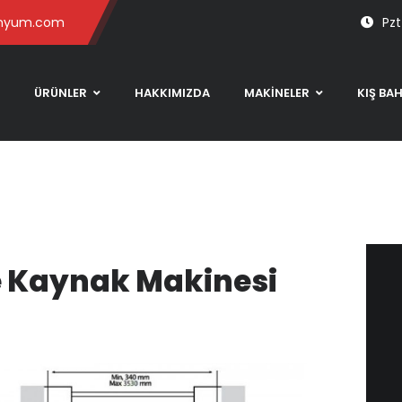
inyum.com
Pzt
ÜRÜNLER
HAKKIMIZDA
MAKİNELER
KIŞ BA
e Kaynak Makinesi