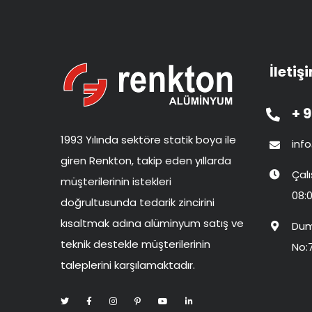
İletiş
+ 9
1993 Yılında sektöre statik boya ile
inf
giren Renkton, takip eden yıllarda
Çal
müşterilerinin istekleri
08:0
doğrultusunda tedarik zincirini
kısaltmak adına alüminyum satış ve
Dum
teknik destekle müşterilerinin
No:
taleplerini karşılamaktadır.