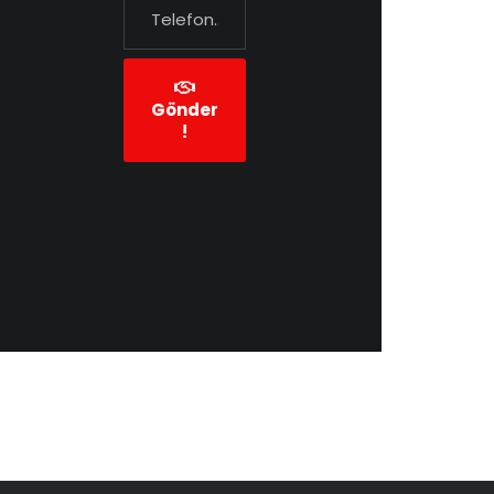
Gönder
!