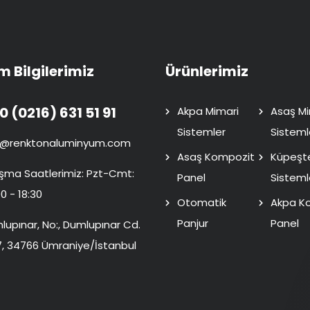
im Bilgilerimiz
Ürünlerimiz
0 (0216) 631 51 91
Akpa Mimari
Asaş Mi
Sistemler
Sisteml
o@renktonaluminyum.com
Asaş Kompozit
Küpeşt
ışma Saatlerimiz: Pzt-Cmt:
Panel
Sisteml
0 - 18:30
Otomatik
Akpa K
Panjur
Panel
lupınar, No:, Dumlupınar Cd.
7, 34766 Ümraniye/İstanbul