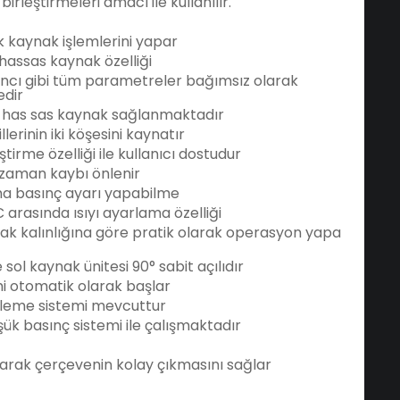
birleştirmeleri amacı ile kullanılır.
k kaynak işlemlerini yapar
 hassas kaynak özelliği
ncı gibi tüm parametreler bağımsız olarak
edir
 has sas kaynak sağlanmaktadır
rinin iki köşesini kaynatır
tirme özelliği ile kullanıcı dostudur
e zaman kaybı önlenir
ma basınç ayarı yapabilme
arasında ısıyı ayarlama özelliği
ak kalınlığına göre pratik olarak operasyon yapa
sol kaynak ünitesi 90° sabit açılıdır
mi otomatik olarak başlar
enleme sistemi mevcuttur
k basınç sistemi ile çalışmaktadır
arak çerçevenin kolay çıkmasını sağlar