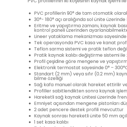
PVC profillerinin iki köşesinin kaynak işlemi ile 
PVC profillerin 90° de tam otomatik olara
30°- 180° açı aralığında sol ünite üzerinde
Eritme ve yapıştırma zamanı, kaynak bası
kontrol paneli üzerinden ayarlanabilmekt
Lineer yataklama mekanizması sayesinde
Tek operasyonda PVC kasa ve kanat profille
Teflon sarma sistemi ve pratik teflon değiş
Pratik kaynak kalıbı değiştirme sistemi il
Profil çeşidine göre mengene ve yapıştır
Elektronik termostat sayesinde 0° – 300°C 
Standart (2 mm) veya sıfır (0.2 mm) kayn
bilme özelliği
Sağ kafa manuel olarak hareket ettirilir ve 
Profiller sabitlendikten sonra kaynak işle
Hareketli sağ kaynak ünitesi üzerinde fr
Emniyet açısından mengene pistonları düşü
2 adet pencere destek profili mevcuttur
Kaynak sonrası hareketli ünite 50 mm açıl
1 set kasa kalıbı