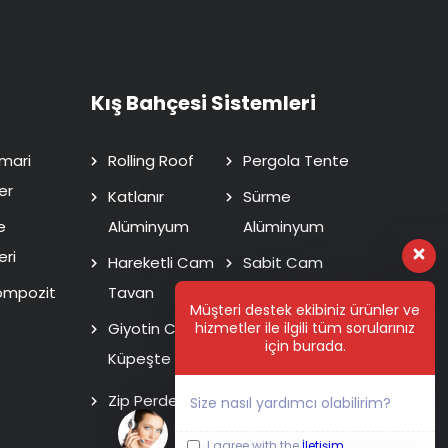
Kış Bahçesi Sistemleri
mari
Rolling Roof
Pergola Tente
er
Katlanır
Sürme
e
Alüminyum
Alüminyum
eri
Hareketli Cam
Sabit Cam
ompozit
Tavan
Tavan
Müşteri destek ekibiniz ürünler ve
hizmetler ile ilgili tüm sorularınız
Giyotin Cam
Isı Cam Sürme
için burada.
Küpeşte
Fotoselli Kapı
Zip Perde
Size nasıl yardımcı olabilirim?
I agree with the
İletişim