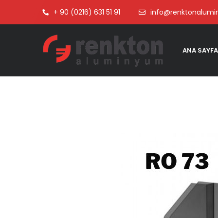
+ 90 (0216) 631 51 91
info@renktonalum
ANA SAYFA