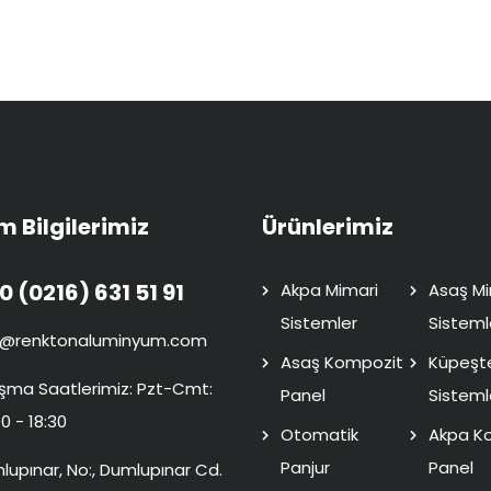
im Bilgilerimiz
Ürünlerimiz
0 (0216) 631 51 91
Akpa Mimari
Asaş Mi
Sistemler
Sisteml
o@renktonaluminyum.com
Asaş Kompozit
Küpeşt
ışma Saatlerimiz: Pzt-Cmt:
Panel
Sisteml
0 - 18:30
Otomatik
Akpa K
Panjur
Panel
lupınar, No:, Dumlupınar Cd.