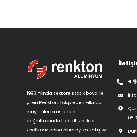
İletiş
+ 9
1993 Yılında sektöre statik boya ile
inf
giren Renkton, takip eden yıllarda
Çal
müşterilerinin istekleri
08:0
doğrultusunda tedarik zincirini
kısaltmak adına alüminyum satış ve
Dum