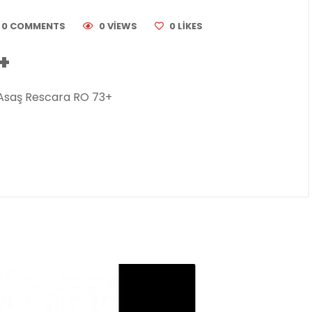
0 COMMENTS
0 VIEWS
0
LIKES
+
Asaş Rescara RO 73+