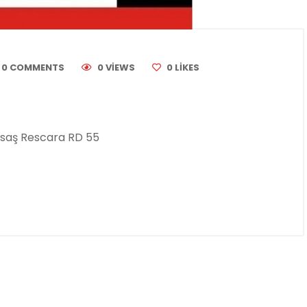
0 COMMENTS
0 VIEWS
0
LIKES
Asaş Rescara RD 55