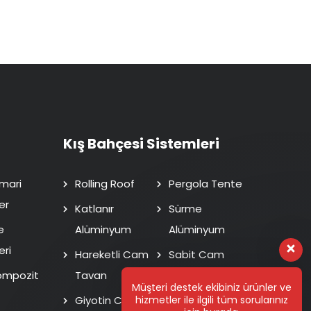
Kış Bahçesi Sistemleri
mari
Rolling Roof
Pergola Tente
er
Katlanır
Sürme
e
Alüminyum
Alüminyum
eri
Hareketli Cam
Sabit Cam
ompozit
Tavan
Tavan
Müşteri destek ekibiniz ürünler ve
hizmetler ile ilgili tüm sorularınız
Giyotin Cam
Isı Cam Sürme