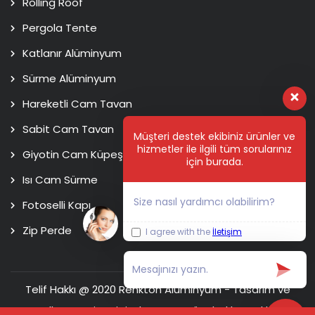
Rolling Roof
Pergola Tente
Katlanır Alüminyum
Sürme Alüminyum
Hareketli Cam Tavan
Sabit Cam Tavan
Müşteri destek ekibiniz ürünler ve
hizmetler ile ilgili tüm sorularınız
Giyotin Cam Küpeşte
için burada.
Isı Cam Sürme
Size nasıl yardımcı olabilirim?
Fotoselli Kapı
Zip Perde
I agree with the
İletişim
Telif Hakkı @ 2020 Renkton Alüminyum - Tasarım ve
Kodlama
Usim Digital Agency
Tüm hakları saklıdır.