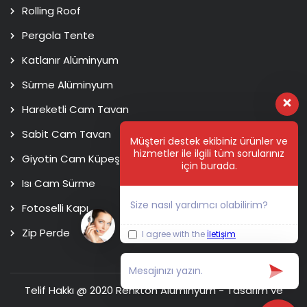
Rolling Roof
Pergola Tente
Katlanır Alüminyum
Sürme Alüminyum
Hareketli Cam Tavan
Sabit Cam Tavan
Müşteri destek ekibiniz ürünler ve
hizmetler ile ilgili tüm sorularınız
Giyotin Cam Küpeşte
için burada.
Isı Cam Sürme
Size nasıl yardımcı olabilirim?
Fotoselli Kapı
Zip Perde
I agree with the
İletişim
Telif Hakkı @ 2020 Renkton Alüminyum - Tasarım ve