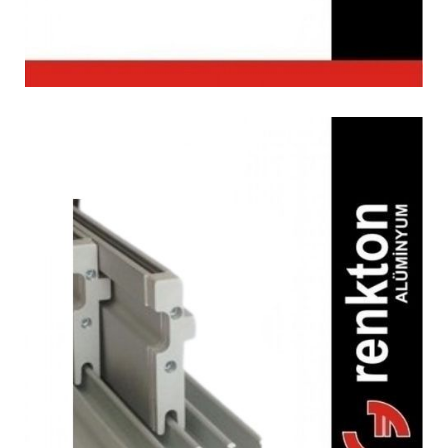
5’li & 3’lü Tek Cam
Sürme