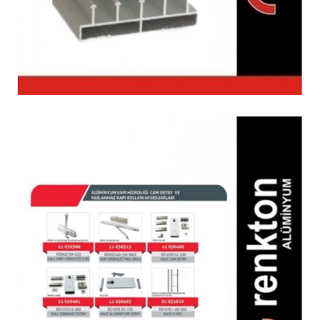
Alüminyum Kapı
Hidroliği Cam Detay &
Paslanmaz Kapı Kolları