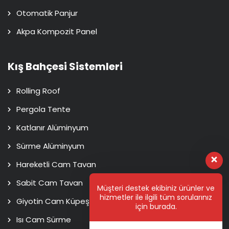
Otomatik Panjur
Akpa Kompozit Panel
Kış Bahçesi Sistemleri
Rolling Roof
Pergola Tente
Katlanır Alüminyum
Sürme Alüminyum
Hareketli Cam Tavan
Sabit Cam Tavan
Müşteri destek ekibiniz ürünler ve
hizmetler ile ilgili tüm sorularınız
Giyotin Cam Küpeşte
için burada.
Isı Cam Sürme