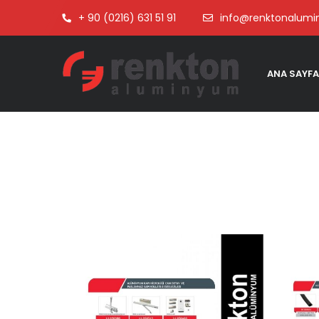
+ 90 (0216) 631 51 91
info@renktonalum
ANA SAYFA
Alüminyum Kapı
Hidroliği Cam