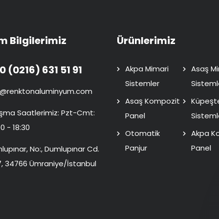
im Bilgilerimiz
Ürünlerimiz
0 (0216) 631 51 91
Akpa Mimari
Asaş Mi
Sistemler
Sisteml
o@renktonaluminyum.com
Asaş Kompozit
Küpeşt
ışma Saatlerimiz: Pzt-Cmt:
Panel
Sisteml
0 - 18:30
Otomatik
Akpa K
Panjur
Panel
lupınar, No:, Dumlupınar Cd.
7, 34766 Ümraniye/İstanbul