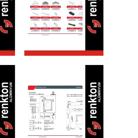
Pencere Sineklik
Aksesuarları
pı
Alüminyum Çift
Açılım
ı