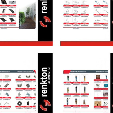
lüminyum Kapı
Pencere
encere Fitilleri
Aksesuarları
lüminyum Kapı
Alüminyum Ka
Pencere Köşe
Pencere
Bağlantıları
Yapıştırıcılar