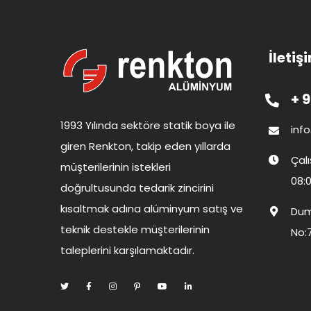
İletiş
+ 9
1993 Yılında sektöre statik boya ile
inf
giren Renkton, takip eden yıllarda
Çal
müşterilerinin istekleri
08:0
doğrultusunda tedarik zincirini
kısaltmak adına alüminyum satış ve
Dum
teknik destekle müşterilerinin
No:
taleplerini karşılamaktadır.