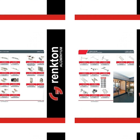
Alüminyum
lüminyum Kapı
Pencere
encere Sürgü &
Vasistas
Kilitleri
Çarpma &
Makasları