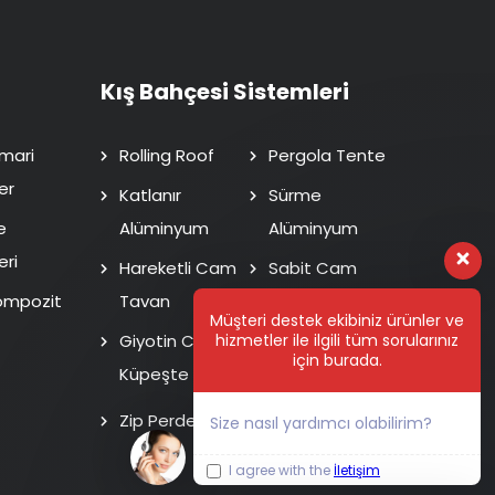
Kış Bahçesi Sistemleri
mari
Rolling Roof
Pergola Tente
er
Katlanır
Sürme
e
Alüminyum
Alüminyum
eri
Hareketli Cam
Sabit Cam
ompozit
Tavan
Tavan
Müşteri destek ekibiniz ürünler ve
hizmetler ile ilgili tüm sorularınız
Giyotin Cam
Isı Cam Sürme
için burada.
Küpeşte
Fotoselli Kapı
Zip Perde
Size nasıl yardımcı olabilirim?
I agree with the
İletişim