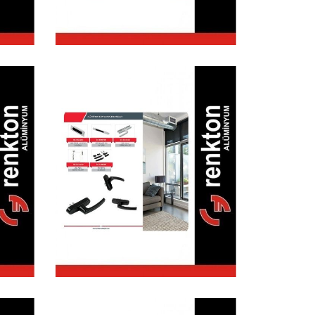
Alüminyum Kapı
Kolları &
Menteşeler