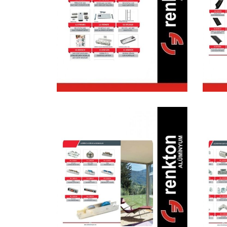
Detay &
A
Paslanmaz Kapı
P
Kolları
Aksesuarları
Alüminyum Kapı
A
Pencere Sürme
Aksesuarları