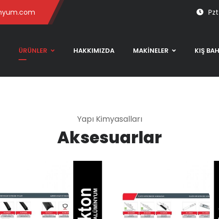
inyum.com
Pzt
ÜRÜNLER
HAKKIMIZDA
MAKİNELER
KIŞ BA
Yapı Kimyasalları
Aksesuarlar
Plastik Kapı