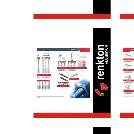
A
Montaj Vidaları
P