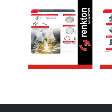
Matkap Ucları &
Elmas Testereler