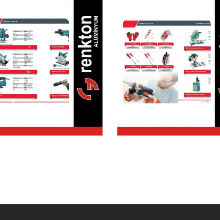
Matkap El
Hırdavat & El
Aletleri
Aletleri