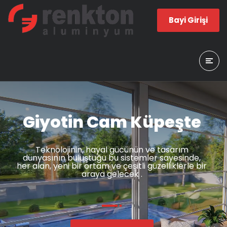
Bayi Girişi
Giyotin Cam Küpeşte
Teknolojinin, hayal gücünün ve tasarım
dünyasının buluştuğu bu sistemler sayesinde,
her alan, yeni bir ortam ve çeşitli güzelliklerle bir
araya gelecek .