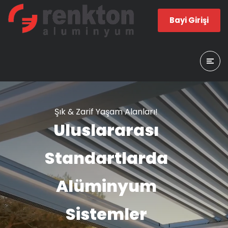
Bayi Girişi
Şık & Zarif Yaşam Alanları!
Uluslararası
Standartlarda
Alüminyum
Sistemler