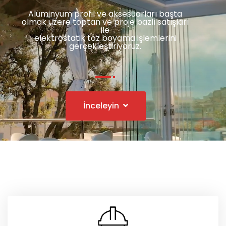
Alüminyum profil ve aksesuarları başta
olmak üzere toptan ve proje bazlı satışları
ile
elektrostatik toz boyama işlemlerini
gerçekleştiriyoruz.
İnceleyin