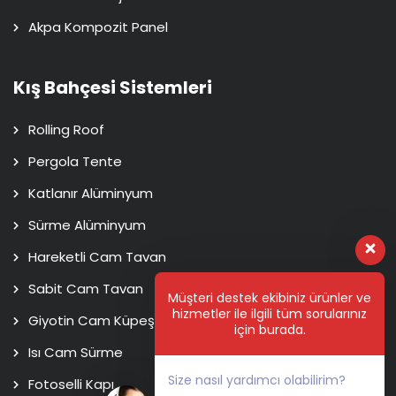
Akpa Kompozit Panel
Kış Bahçesi Sistemleri
Rolling Roof
Pergola Tente
Katlanır Alüminyum
Sürme Alüminyum
Hareketli Cam Tavan
Sabit Cam Tavan
Müşteri destek ekibiniz ürünler ve
hizmetler ile ilgili tüm sorularınız
Giyotin Cam Küpeşte
için burada.
Isı Cam Sürme
Size nasıl yardımcı olabilirim?
Fotoselli Kapı