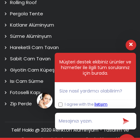
Rolling Roof
Pergola Tente
Katlanır Alüminyum
Sürme Alüminyum
Hareketli Cam Tavan
Sabit Cam Tavan
Müşteri destek ekibiniz ürünler ve
hizmetler ile ilgili tüm sorularınız
Giyotin Cam Küpeşte
için burada.
Isı Cam Sürme
Size nasıl yardımcı olabilirim?
Fotoselli Kapı
Zip Perde
I agree with the
İletişim
Telif Hakkı @ 2020 Renkton Alüminyum - Tasarım ve
Kodlama
Usim Digital Agency
Tüm hakları saklıdır.