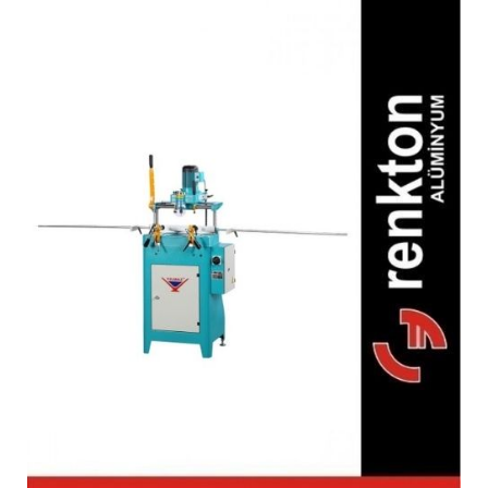
FR 225 Üçlü Kol Yeri
Delmeli Freze Makinesi