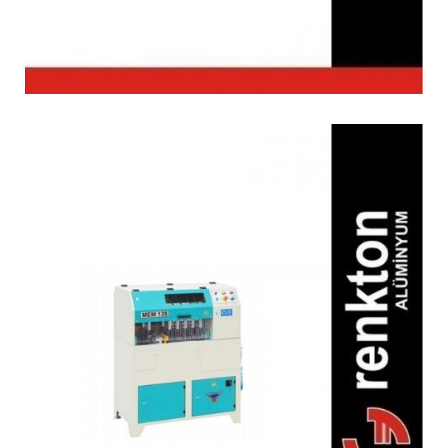
MEM 128 Yarı Otomatik
Çoklu Orta Kayıt
Alıştırma Makinesi