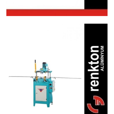
FR 221 Freze Makinesi
(Pnömatik)