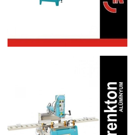
CRM 301 S Tertibatlı
Freze Makinesi