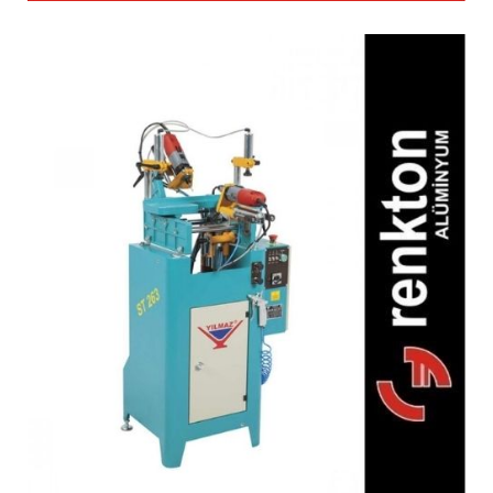
ST 263 PVC Su Tahliye
Makinesi (Otomatik)