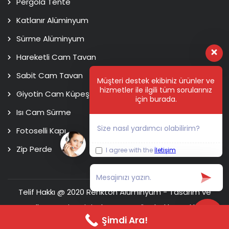
Pergola Tente
Katlanır Alüminyum
Sürme Alüminyum
Hareketli Cam Tavan
Sabit Cam Tavan
Müşteri destek ekibiniz ürünler ve
hizmetler ile ilgili tüm sorularınız
Giyotin Cam Küpeşte
için burada.
Isı Cam Sürme
Size nasıl yardımcı olabilirim?
Fotoselli Kapı
Zip Perde
I agree with the
İletişim
Telif Hakkı @ 2020 Renkton Alüminyum - Tasarım ve
Kodlama
Usim Digital Agency
Tüm hakları saklıdır.
Şimdi Ara!
Ana Sayfa
Hakkımızda
İletişim