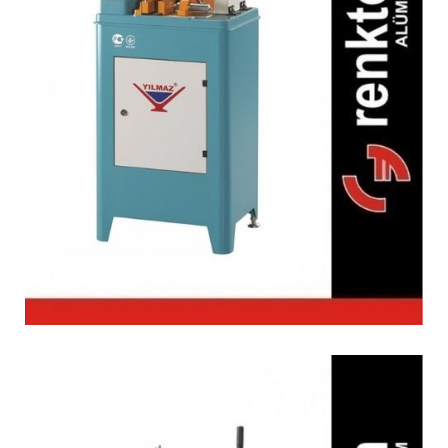
KM 211 Orta Kayıt
Alıştırma Makinesi
(Pnömatik)