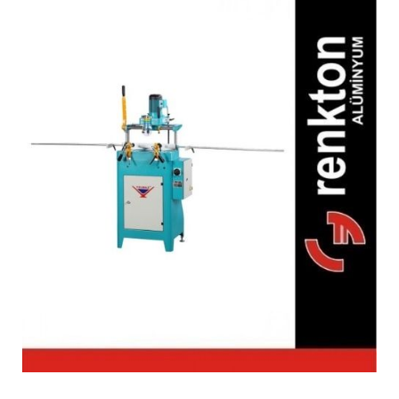
FR 226 Üçlü Kol Yeri
Delmeli Freze Makinesi
(Otomatik)