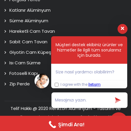
Katlanır Alüminyum
Sürme Alüminyum
Hareketli Cam Tavan
Sabit Cam Tavan
Müşteri destek ekibiniz ürünler ve
hizmetler ile ilgili tüm sorularınız
Giyotin Cam Küpeşte
için burada.
Isı Cam Sürme
Size nasıl yardımcı olabilirim?
Fotoselli Kapı
Zip Perde
I agree with the
İletişim
Telif Hakkı @ 2020 Renkton Alüminyum - Tasarım ve
Kodlama
Usim Digital Agency
Tüm hakları saklıdır.
Şimdi Ara!
Ana Sayfa
Hakkımızda
İletişim