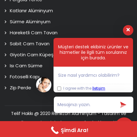
Katlanır Alüminyum
Sürme Alüminyum
Hareketli Cam Tavan
Sabit Cam Tavan
Müşteri destek ekibiniz ürünler ve
hizmetler ile ilgili tüm sorularınız
Giyotin Cam Küpeşte
için burada.
Isı Cam Sürme
Size nasıl yardımcı olabilirim?
Fotoselli Kapı
Zip Perde
I agree with the
İletişim
Telif Hakkı @ 2020 Renkton Alüminyum - Tasarım ve
Kodlama
Usim Digital Agency
Tüm hakları saklıdır.
Şimdi Ara!
Ana Sayfa
Hakkımızda
İletişim