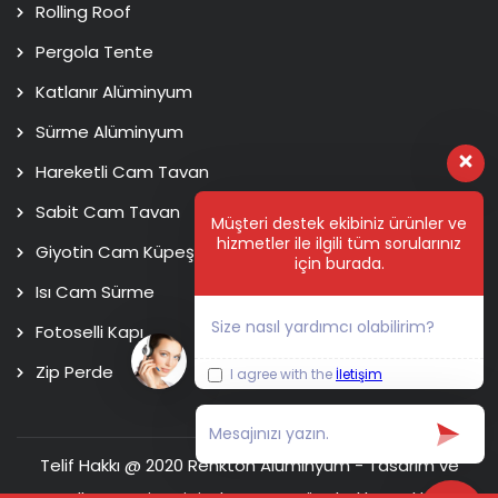
Rolling Roof
Pergola Tente
Katlanır Alüminyum
Sürme Alüminyum
Hareketli Cam Tavan
Sabit Cam Tavan
Müşteri destek ekibiniz ürünler ve
hizmetler ile ilgili tüm sorularınız
Giyotin Cam Küpeşte
için burada.
Isı Cam Sürme
Size nasıl yardımcı olabilirim?
Fotoselli Kapı
Zip Perde
I agree with the
İletişim
Telif Hakkı @ 2020 Renkton Alüminyum - Tasarım ve