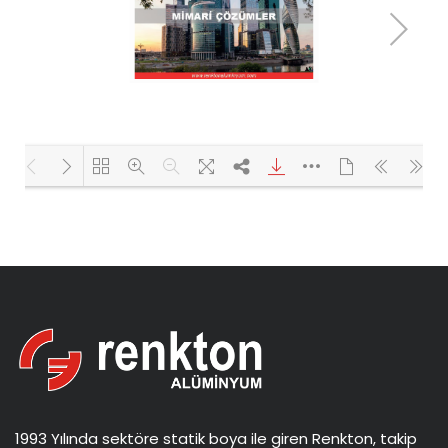
Yükleniyor PDF 29% ...
1993 Yılında sektöre statik boya ile giren Renkton, takip