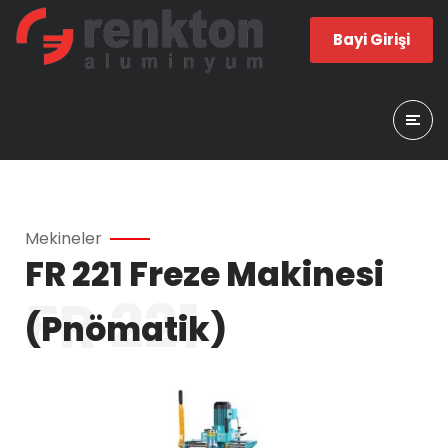
Bayi Girişi
Mekineler
FR 221 Freze Makinesi
FR 221
(Pnömatik)