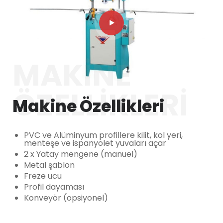
MAKINE
ÖZELLIKLERI
Makine Özellikleri
PVC ve Alüminyum profillere kilit, kol yeri,
menteşe ve ispanyolet yuvaları açar
2 x Yatay mengene (manuel)
Metal şablon
Freze ucu
Profil dayaması
Konveyör (opsiyonel)