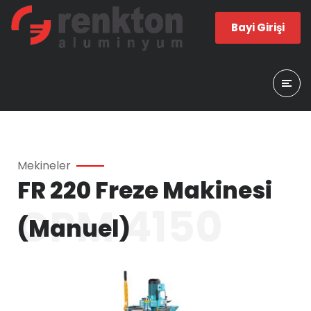
Bayi Girişi
Mekineler
FR 220 Freze Makinesi
CPM 4150
(Manuel)