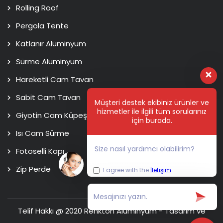
Rolling Roof
Pergola Tente
Katlanır Alüminyum
Sürme Alüminyum
Hareketli Cam Tavan
Sabit Cam Tavan
Müşteri destek ekibiniz ürünler ve
hizmetler ile ilgili tüm sorularınız
Giyotin Cam Küpeşte
için burada.
Isı Cam Sürme
Size nasıl yardımcı olabilirim?
Fotoselli Kapı
Zip Perde
I agree with the
İletişim
Telif Hakkı @ 2020 Renkton Alüminyum - Tasarım ve