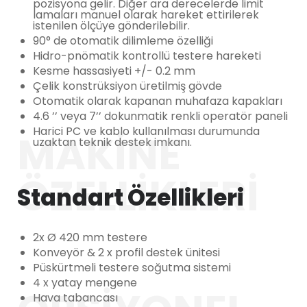
pozisyona gelir. Diğer ara derecelerde limit
lamaları manuel olarak hareket ettirilerek
istenilen ölçüye gönderilebilir.
90° de otomatik dilimleme özelliği
Hidro-pnömatik kontrollü testere hareketi
Kesme hassasiyeti +/- 0.2 mm
Çelik konstrüksiyon üretilmiş gövde
Otomatik olarak kapanan muhafaza kapakları
4.6 ’’ veya 7’’ dokunmatik renkli operatör paneli
Harici PC ve kablo kullanılması durumunda
MAKINE
uzaktan teknik destek imkanı.
ÖZELLIKLERI
Standart Özellikleri
2x Ø 420 mm testere
Konveyör & 2 x profil destek ünitesi
Püskürtmeli testere soğutma sistemi
4 x yatay mengene
Hava tabancası