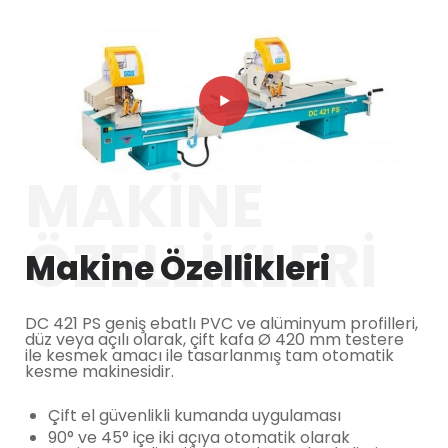
MAKINE
ÖZELLIKLERI
Makine Özellikleri
DC 421 PS geniş ebatlı PVC ve alüminyum profilleri,
düz veya açılı olarak, çift kafa Ø 420 mm testere
ile kesmek amacı ile tasarlanmış tam otomatik
kesme makinesidir.
Çift el güvenlikli kumanda uygulaması
90° ve 45° içe iki açıya otomatik olarak