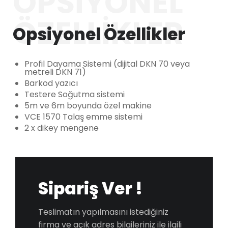
OPSIYONEL
ÖZELLIKLER
Opsiyonel Özellikler
Profil Dayama Sistemi (dijital DKN 70 veya
metreli DKN 71)
Barkod yazıcı
Testere Soğutma sistemi
5m ve 6m boyunda özel makine
VCE 1570 Talaş emme sistemi
2 x dikey mengene
Sipariş Ver !
Teslimatın yapılmasını istediğiniz
firma ve açık adres bilgileriniz ile ilgili