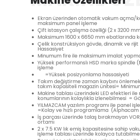
Makine Özellikleri
Ekran üzerinden otomatik vakum açma/ka
maksimum panel işleme
Çift istasyon çalışma özelliği (2 x 3200 m
Maksimum 1600 x 6650 mm ebatlarında ko
Çelik konstrüksiyon gövde, dinamik ve rij
Hassasiyet
Minumum fire ile maksimum imalat yapma 
Yüksek performanslı HSD marka spindle (
işleme
=Yüksek posizyonlama hassasiyeti
Takım değiştirme zaman kaybını önlemek 
takım kapasiteli magazin ünitesi= Minim
Makine tablası üzerindeki LED efektleri il
konumlarının kolaylıkla izlenebilmesi = Görs
YILMAZCAM yazılım programı ile panel işl
=Kolay ve hızlı programlama (Alphacam 
İş parçası üzerinde talaş bırakmayan VO
ortamı
2 x 7.5 KW lık emiş kapasitesine sahip vak
işleme tablası üzerinde kolayca tutabilm