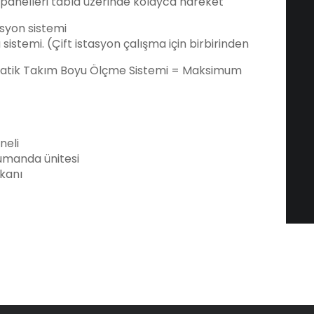
e panelleri tabla üzerinde kolayca hareket
yon sistemi
stemi. (Çift istasyon çalışma için birbirinden
atik Takım Boyu Ölçme Sistemi = Maksimum
neli
kumanda ünitesi
kanı