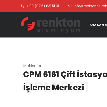
+ 90 (0216) 631 51 91
info@renktonalum
ANA SAYFA
Mekineler
CPM 6161 Çift İstas
CPM 6161
İşleme Merkezi