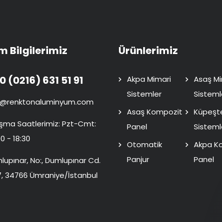
im Bilgilerimiz
Ürünlerimiz
0 (0216) 631 51 91
Akpa Mimari
Asaş Mi
Sistemler
Sisteml
o@renktonaluminyum.com
Asaş Kompozit
Küpeşt
ışma Saatlerimiz: Pzt-Cmt:
Panel
Sisteml
0 - 18:30
Otomatik
Akpa K
Panjur
Panel
lupınar, No:, Dumlupınar Cd.
7, 34766 Ümraniye/İstanbul