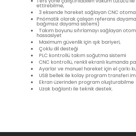
Ters yöne çalıştırılabilen vakum tutucu il
ettirebilme,
3 eksende hareket sağlayan CNC otomas
Pnömatik olarak çalışan referans dayama si
bağımsız dayama sistemi)
Takım boyunu sıfırlamayı sağlayan otom
hassasiyet
Maximum güvenlik için ışık bariyeri,
Çoklu dil desteği
PLC kontrollü takım soğutma sistemi
CNC kontrollü, renkli ekranlı kumanda pa
Ayarlar ve manuel hareket için el çarkı 
USB bellek ile kolay program transferi im
Ekran üzerinden program oluşturabilme
Uzak bağlantı ile teknik destek.