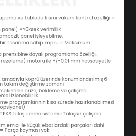
pama ve tablada kısmı vakum kontrol özelliği =
m panel) =Yüksek verimlilik
mpozit panel işleyebilme,
it bir tasarıma sahip köprü = Maksimum
prensibine dayalı programlama özelliği,
frezeleme) motoru ile +/-0.01 mm hassasiyetle
amacıyla köprü üzerinde konumlandırılmış 6
um takım değiştirme zamanı
e makinenin arıza, bekleme ve çalışma
el İzlenebilirlik
eme programlarının kısa sürede hazırlanabilmesi
opsiyonel)
RTEKS talaş emme sistemi=Talaşsız çalışma
um emici ile küçük ebatlardaki parçaları dahi
e= Parça kayması yok