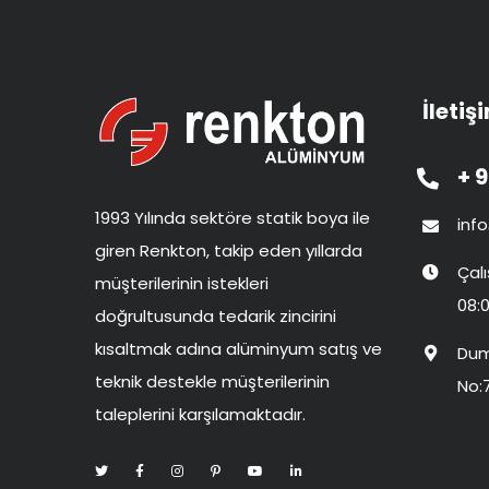
İletiş
+ 9
1993 Yılında sektöre statik boya ile
inf
giren Renkton, takip eden yıllarda
Çal
müşterilerinin istekleri
08:0
doğrultusunda tedarik zincirini
kısaltmak adına alüminyum satış ve
Dum
teknik destekle müşterilerinin
No:
taleplerini karşılamaktadır.