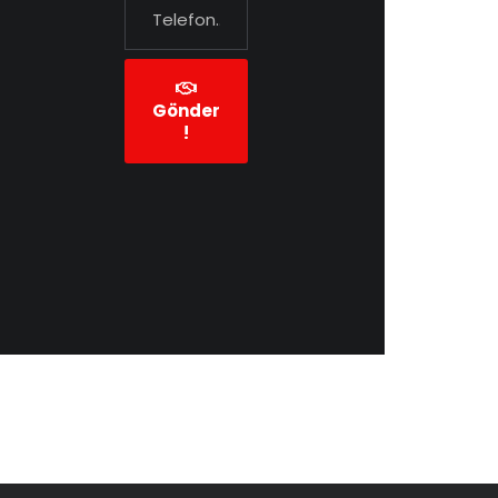
Gönder
!