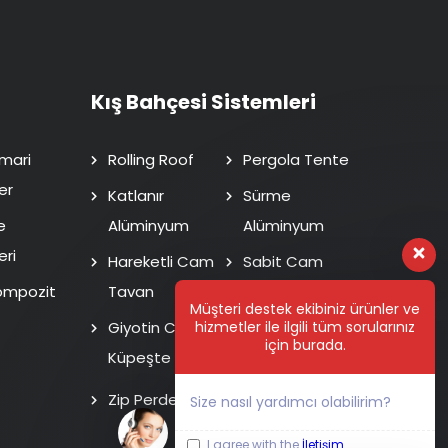
Kış Bahçesi Sistemleri
mari
Rolling Roof
Pergola Tente
er
Katlanır
Sürme
e
Alüminyum
Alüminyum
eri
Hareketli Cam
Sabit Cam
ompozit
Tavan
Tavan
Müşteri destek ekibiniz ürünler ve
hizmetler ile ilgili tüm sorularınız
Giyotin Cam
Isı Cam Sürme
için burada.
Küpeşte
Fotoselli Kapı
Zip Perde
Size nasıl yardımcı olabilirim?
I agree with the
İletişim