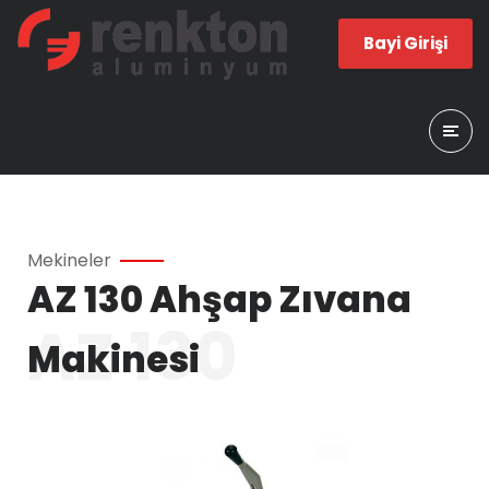
Bayi Girişi
Mekineler
AZ 130 Ahşap Zıvana
AZ 130
Makinesi