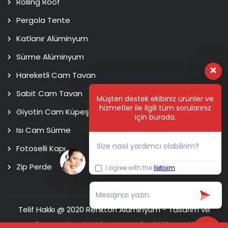
Rolling Roof
Pergola Tente
Katlanır Alüminyum
Sürme Alüminyum
Hareketli Cam Tavan
Sabit Cam Tavan
Müşteri destek ekibiniz ürünler ve
hizmetler ile ilgili tüm sorularınız
Giyotin Cam Küpeşte
için burada.
Isı Cam Sürme
Size nasıl yardımcı olabilirim?
Fotoselli Kapı
Zip Perde
I agree with the
İletişim
Telif Hakkı @ 2020 Renkton Alüminyum - Tasarım ve
Kodlama
Usim Digital Agency
Tüm hakları saklıdır.