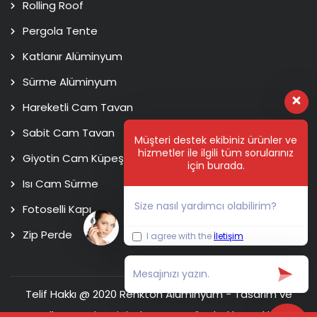
Rolling Roof
Pergola Tente
Katlanır Alüminyum
Sürme Alüminyum
Hareketli Cam Tavan
Sabit Cam Tavan
Müşteri destek ekibiniz ürünler ve
hizmetler ile ilgili tüm sorularınız
Giyotin Cam Küpeşte
için burada.
Isı Cam Sürme
Size nasıl yardımcı olabilirim?
Fotoselli Kapı
Zip Perde
I agree with the
İletişim
Telif Hakkı @ 2020 Renkton Alüminyum - Tasarım ve
Kodlama
Usim Digital Agency
Tüm hakları saklıdır.