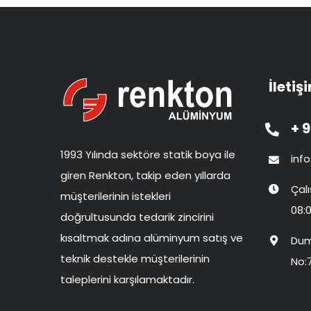
İletiş
+ 9
1993 Yılında sektöre statik boya ile
inf
giren Renkton, takip eden yıllarda
Çal
müşterilerinin istekleri
08:0
doğrultusunda tedarik zincirini
kısaltmak adına alüminyum satış ve
Dum
teknik destekle müşterilerinin
No:
taleplerini karşılamaktadır.