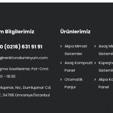
im Bilgilerimiz
Ürünlerimiz
0 (0216) 631 51 91
Akpa Mimari
Asaş Mi
Sistemler
Sisteml
o@renktonaluminyum.com
Asaş Kompozit
Küpeşt
ışma Saatlerimiz: Pzt-Cmt:
Panel
Sisteml
0 - 18:30
Otomatik
Akpa K
Panjur
Panel
lupınar, No:, Dumlupınar Cd.
7, 34766 Ümraniye/İstanbul