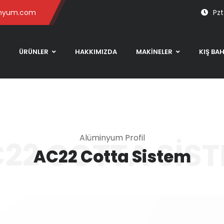
inyum.com
Pzt
ÜRÜNLER
HAKKIMIZDA
MAKİNELER
KIŞ BA
Alüminyum Profil
22 COTTA SIS
AC22 Cotta Sistem