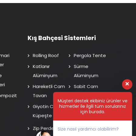
Kış Bahçesi Sistemleri
mari
Rolling Roof
Pergola Tente
er
Katlanır
Sürme
e
Alüminyum
Alüminyum
eri
Hareketli Cam
Sabit Cam
ompozit
Tavan
Tavan
Müşteri destek ekibiniz ürünler ve
Giyotin Cam
Isı Cam Sürme
hizmetler ile ilgili tüm sorularınız
için burada.
Küpeşte
Fotoselli Kapı
Zip Perde
Size nasıl yardımcı olabilirim?