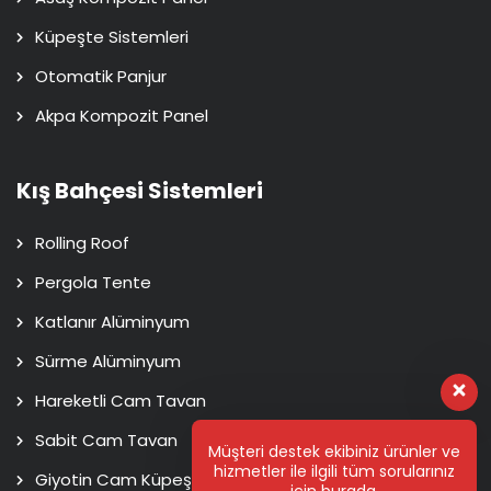
Küpeşte Sistemleri
Otomatik Panjur
Akpa Kompozit Panel
Kış Bahçesi Sistemleri
Rolling Roof
Pergola Tente
Katlanır Alüminyum
Sürme Alüminyum
Hareketli Cam Tavan
Sabit Cam Tavan
Müşteri destek ekibiniz ürünler ve
hizmetler ile ilgili tüm sorularınız
Giyotin Cam Küpeşte
için burada.