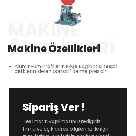
MAKINE
ÖZELLIKLERI
Makine Özellikleri
Alüminyum Profillerin Köşe Bağlantısı tespit
deliklerini delen portatif delme presidir.
Sipariş Ver !
Teslimatın yapılmasını istediğiniz
firma ve açık adres bilgileriniz ile ilgili