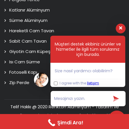
Katlanır Alüminyum
Sürme Alüminyum
Hareketli Cam Tavan
Sabit Cam Tavan
Müşteri destek ekibiniz ürünler ve
hizmetler ile ilgili tüm sorularınız
Giyotin Cam Küpeşte
için burada.
Isı Cam Sürme
Size nasıl yardımcı olabilirim?
Fotoselli Kapı
Zip Perde
I agree with the
İletişim
Telif Hakkı @ 2020 Renkton Alüminyum - Tasarım ve
Kodlama
Usim Digital Agency
Tüm hakları saklıdır.
Şimdi Ara!
Ana Sayfa
Hakkımızda
İletişim