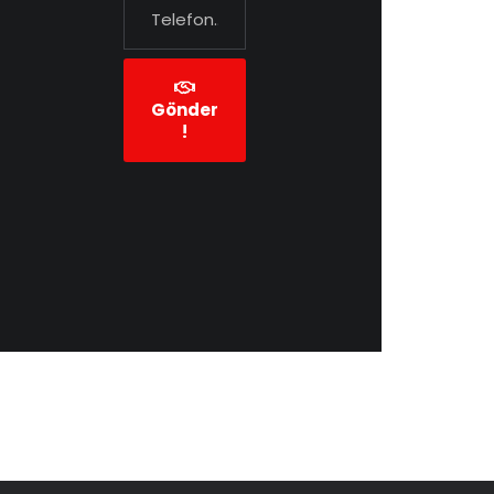
Gönder
!