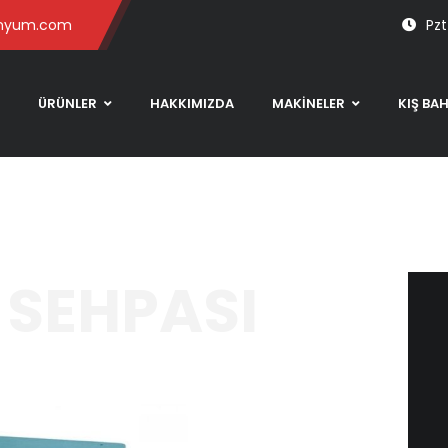
inyum.com
Pzt
ÜRÜNLER
HAKKIMIZDA
MAKİNELER
KIŞ BA
 SEHPASI