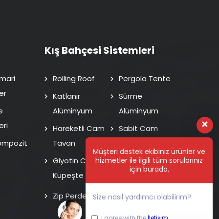
Kış Bahçesi Sistemleri
mari
Rolling Roof
Pergola Tente
er
Katlanır
Sürme
e
Alüminyum
Alüminyum
eri
Hareketli Cam
Sabit Cam
ompozit
Tavan
Tavan
Müşteri destek ekibiniz ürünler ve
hizmetler ile ilgili tüm sorularınız
Giyotin Cam
Isı Cam Sürme
için burada.
Küpeşte
Fotoselli Kapı
Zip Perde
Size nasıl yardımcı olabilirim?
I agree with the
İletişim