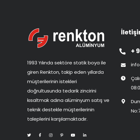
İletiş
+ 9
1993 Yılında sektöre statik boya ile
inf
giren Renkton, takip eden yıllarda
Çal
müşterilerinin istekleri
08:0
doğrultusunda tedarik zincirini
kısaltmak adına alüminyum satış ve
Dum
teknik destekle müşterilerinin
No:
taleplerini karşılamaktadır.