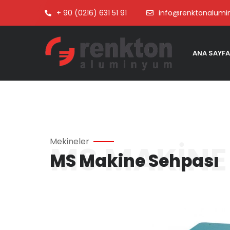
+ 90 (0216) 631 51 91
info@renktonalum
ANA SAYFA
Mekineler
MS MAKINE
MS Makine Sehpası