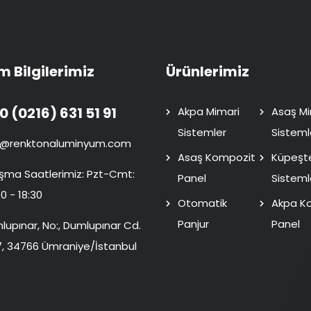
im Bilgilerimiz
Ürünlerimiz
0 (0216) 631 51 91
Akpa Mimari
Asaş Mi
Sistemler
Sisteml
o@renktonaluminyum.com
Asaş Kompozit
Küpeşt
ışma Saatlerimiz: Pzt-Cmt:
Panel
Sisteml
0 - 18:30
Otomatik
Akpa K
Panjur
Panel
lupınar, No:, Dumlupınar Cd.
7, 34766 Ümraniye/İstanbul