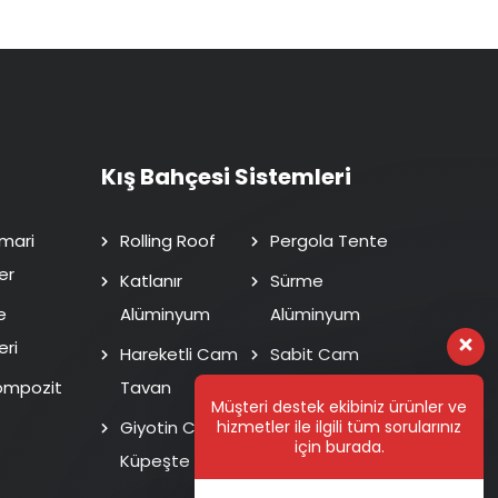
Kış Bahçesi Sistemleri
mari
Rolling Roof
Pergola Tente
er
Katlanır
Sürme
e
Alüminyum
Alüminyum
eri
Hareketli Cam
Sabit Cam
ompozit
Tavan
Tavan
Müşteri destek ekibiniz ürünler ve
hizmetler ile ilgili tüm sorularınız
Giyotin Cam
Isı Cam Sürme
için burada.
Küpeşte
Fotoselli Kapı