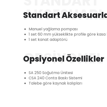
STANDART
AKSESUARL
Standart Aksesuarl
Manuel yağlama pompası
1 set 60 mm yükseklikte profile göre kasa 
1 set kanat adaptörü
OPSIYONEL 
Opsiyonel Özellikler
SA 250 Soğutma Ünitesi
CSA 240 Conta Baskı Sistemi
Talebe göre kaynak kalıpları