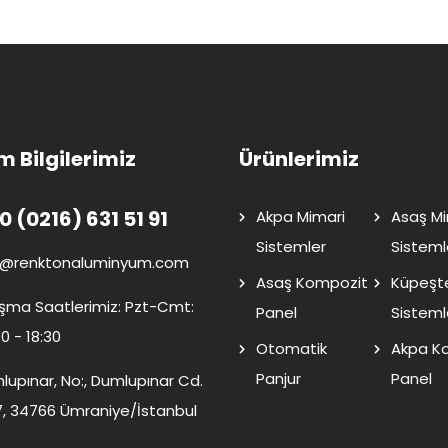
im Bilgilerimiz
Ürünlerimiz
0 (0216) 631 51 91
Akpa Mimari
Asaş Mi
Sistemler
Sisteml
o@renktonaluminyum.com
Asaş Kompozit
Küpeşt
ışma Saatlerimiz: Pzt-Cmt:
Panel
Sisteml
0 - 18:30
Otomatik
Akpa K
Panjur
Panel
lupınar, No:, Dumlupınar Cd.
7, 34766 Ümraniye/İstanbul