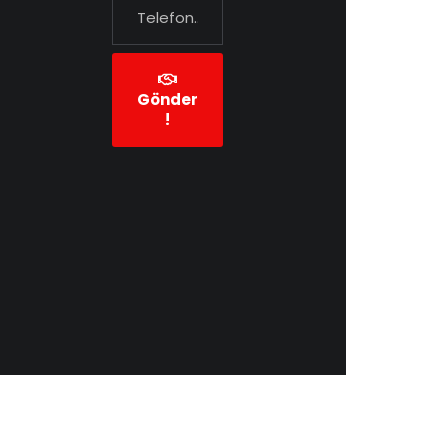
Gönder
!