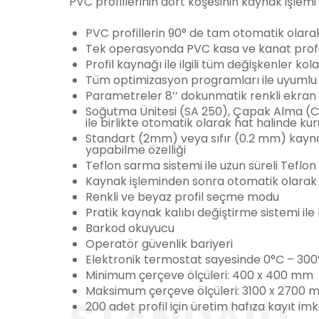
PVC profillerinin dört köşesinin kaynak işlemi il
PVC profillerin 90° de tam otomatik olara
Tek operasyonda PVC kasa ve kanat profill
Profil kaynağı ile ilgili tüm değişkenler k
Tüm optimizasyon programları ile uyumlu k
Parametreler 8’’ dokunmatik renkli ekran vas
Soğutma Ünitesi (SA 250), Çapak Alma 
ile birlikte otomatik olarak hat halinde kuru
Standart (2mm) veya sıfır (0.2 mm) kayn
yapabilme özelliği
Teflon sarma sistemi ile uzun süreli Teflon 
Kaynak işleminden sonra otomatik olarak pr
Renkli ve beyaz profil seçme modu
Pratik kaynak kalıbı değiştirme sistemi il
Barkod okuyucu
Operatör güvenlik bariyeri
Elektronik termostat sayesinde 0°C – 300°
Minimum çerçeve ölçüleri: 400 x 400 mm
Maksimum çerçeve ölçüleri: 3100 x 2700
200 adet profil için üretim hafıza kayıt im