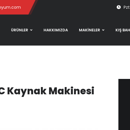
inyum.com
Pzt
ÜRÜNLER
HAKKIMIZDA
MAKİNELER
KIŞ BA
VC Kaynak Makinesi