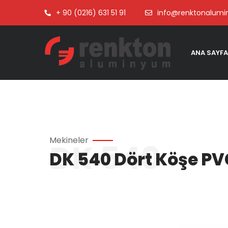
+ 90 (0216) 631 51 91
info@renktonalum
ANA SAYFA
Mekineler
DK 540
DK 540 Dört Köşe P