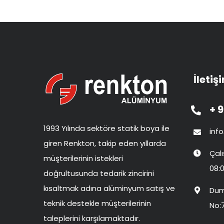
İletiş
+ 9
1993 Yılında sektöre statik boya ile
inf
giren Renkton, takip eden yıllarda
Çal
müşterilerinin istekleri
08:0
doğrultusunda tedarik zincirini
kısaltmak adına alüminyum satış ve
Dum
teknik destekle müşterilerinin
No:
taleplerini karşılamaktadır.