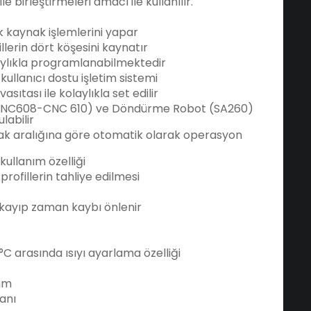
e birleştirmeleri amacı ile kullanılır.
k kaynak işlemlerini yapar
erin dört köşesini kaynatır
olaylıkla programlanabilmektedir
ullanıcı dostu işletim sistemi
ıtası ile kolaylıkla set edilir
(CNC608-CNC 610) ve Döndürme Robot (SA260)
labilir
ak aralığına göre otomatik olarak operasyon
kullanım özelliği
ofillerin tahliye edilmesi
e kayıp zaman kaybı önlenir
C arasında ısıyı ayarlama özelliği
 mm
kanı