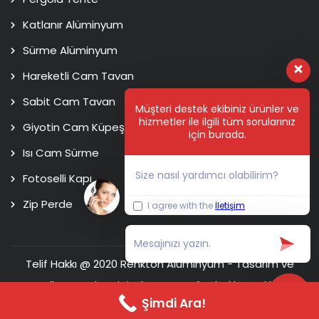
Katlanır Alüminyum
Sürme Alüminyum
Hareketli Cam Tavan
Sabit Cam Tavan
Müşteri destek ekibiniz ürünler ve
hizmetler ile ilgili tüm sorularınız
Giyotin Cam Küpeşte
için burada.
Isı Cam Sürme
Size nasıl yardımcı olabilirim?
Fotoselli Kapı
Zip Perde
I agree with the
İletişim
Telif Hakkı @ 2020 Renkton Alüminyum - Tasarım ve
Kodlama
Usim Digital Agency
Tüm hakları saklıdır.
Şimdi Ara!
Ana Sayfa
Hakkımızda
İletişim