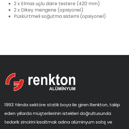
2 x Elmas uçlu daire testere (420 mm)
2 x Dikey mengene (opsiyonel)
Püskürtmeli soğutma sistemi (opsiyonel)
1993 Yılında sektöre statik boya ile giren Renkton, takip
eden yıllarda müşterilerinin istekleri doğrultusunda
tedarik zincirini kısaltmak adına alüminyum satış ve