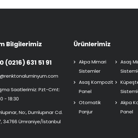
im Bilgilerimiz
Ürünlerimiz
0 (0216) 631 51 91
Akpa Mimari
Asaş Mi
Sistemler
Sisteml
o@renktonaluminyum.com
Asaş Kompozit
Küpeşt
ışma Saatlerimiz: Pzt-Cmt:
Panel
Sisteml
0 - 18:30
Otomatik
Akpa K
Panjur
Panel
lupınar, No:, Dumlupınar Cd.
7, 34766 Ümraniye/İstanbul