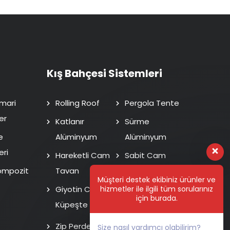
Kış Bahçesi Sistemleri
mari
Rolling Roof
Pergola Tente
er
Katlanır
Sürme
e
Alüminyum
Alüminyum
eri
Hareketli Cam
Sabit Cam
ompozit
Tavan
Tavan
Müşteri destek ekibiniz ürünler ve
Giyotin Cam
Isı Cam Sürme
hizmetler ile ilgili tüm sorularınız
için burada.
Küpeşte
Fotoselli Kapı
Zip Perde
Size nasıl yardımcı olabilirim?