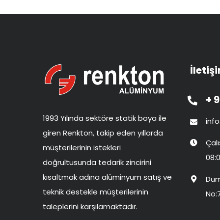
İletiş
+ 9
1993 Yılında sektöre statik boya ile
inf
giren Renkton, takip eden yıllarda
Çal
müşterilerinin istekleri
08:0
doğrultusunda tedarik zincirini
kısaltmak adına alüminyum satış ve
Dum
teknik destekle müşterilerinin
No:
taleplerini karşılamaktadır.