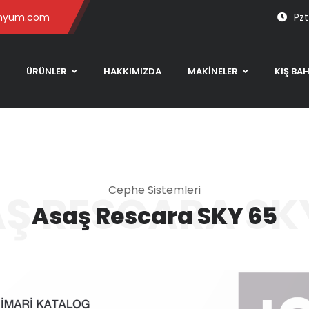
inyum.com
Pzt
ÜRÜNLER
HAKKIMIZDA
MAKİNELER
KIŞ BA
Cephe Sistemleri
Ş RESCARA SK
Asaş Rescara SKY 65