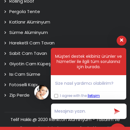
Rolling Roof
Pergola Tente
Katlanır Alüminyum
Sürme Alüminyum
Hareketli Cam Tavan
Sabit Cam Tavan
Müşteri destek ekibiniz ürünler ve
hizmetler ile ilgili tüm sorularınız
Giyotin Cam Küpeşte
için burada.
Isı Cam Sürme
Size nasıl yardımcı olabilirim?
Fotoselli Kapı
Zip Perde
I agree with the
İletişim
Telif Hakkı @ 2020 Renkton Alüminyum - Tasarım ve
Kodlama
Usim Digital Agency
Tüm hakları saklıdır.