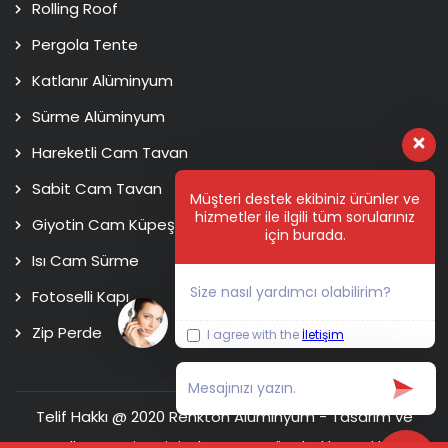
Rolling Roof
Pergola Tente
Katlanır Alüminyum
Sürme Alüminyum
Hareketli Cam Tavan
Sabit Cam Tavan
Müşteri destek ekibiniz ürünler ve
hizmetler ile ilgili tüm sorularınız
Giyotin Cam Küpeşte
için burada.
Isı Cam Sürme
Size nasıl yardımcı olabilirim?
Fotoselli Kapı
Zip Perde
I agree with the
İletişim
Telif Hakkı @ 2020 Renkton Alüminyum - Tasarım ve
Kodlama
Usim Digital Agency
Tüm hakları saklıdır.